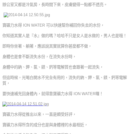
辦公室又都是冷氣房，長時間下來，皮膚變得一點都不透亮。
寶礦力水得
ION WATER
可以快速幫你補回你失去的水份，
你知道其實人是『水』做的嗎？哈哈不只是女人是水做的，男人也是哦！
即時你坐著、躺著，應該說其實就算你甚麼都不做，
身體也是會不斷流失水份，在流失水份時，
身體中的鈉、鉀、氯、鎂、鈣等電解質也會跟著一起流失，
但這時候，光喝白開水不完全有用的，流失的鈉、鉀、氯、鎂、鈣等電解
質，
要快速補充回身體內，就得靠寶礦力水得
ION WATER
囉！
寶礦力水得從推出以來，一直是頗受好評，
寶礦力水得所含的成分也是與身體裡的水最相近，