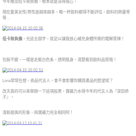
今年推出低卡無負擔，根本就是深得我心，
現在愛美女性
/
男性是越來越多，喝一杯飲料都得不斷評估，飲料的熱量等
等
…
低卡無負擔
，光這五個字，就足以讓我放心補充身體所需的電解質辣！
包裝不變，一樣是走藍白色系，透明瓶身，清楚看到飲料品質哦！
Livia
常常在想，商品代言人，會不會影響你購買產品的慾望呢？
改天真的可以來舉辦一下這項投票，寶礦力水得今年的代言人為『深田恭
子』，
清新甜美的形象，與寶礦力完全相同阿！