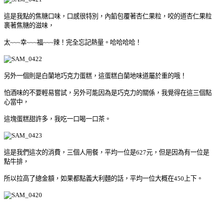
這是我點的焦糖口味，口感很特別，內餡包覆著杏仁果粒，咬的道杏仁果粒
裹著焦糖的滋味，
太~~~幸~~~福~~~辣！完全忘記熱量。哈哈哈哈！
另外一個則是白蘭地巧克力蛋糕，這蛋糕白蘭地味道屬於重的哦！
怕酒味的不要輕易嘗試，另外可能因為是巧克力的關係，我覺得在這三個點
心當中，
這塊蛋糕甜許多，我吃一口喝一口茶。
這是我們這次的消費，三個人用餐，平均一位是627元，但是因為有一位是
點牛排，
所以拉高了總金額，如果都點義大利麵的話，平均一位大概在450上下。