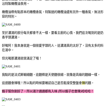
沾特製橄欖油食用。
橄欖油帶有點原本的橄欖香氣，特製過的橄欖油還有另外一種香氣，無法形
容的特別。
至於濃湯的部分每天都會不太一樣，要看主廚的心情，我們這次喝到的是奶
香芋頭濃湯，
好喝阿！我本身就是一個很愛芋頭的人，這濃湯真的太好了，沒有太多的料
在湯中，
但光喝那濃湯就很滿足了哦！
我點的是法式鮮蝦細麵，這麵條是天使麵很細，就像是高級的麵線一樣，
這道麵會辣哦！所以點的時候要確認自己是否能接受整盤會
辣
的麵，
蝦子幫你剝好了，所以湯汁通通都有入味 (所以蝦子也會辣)哈哈哈！