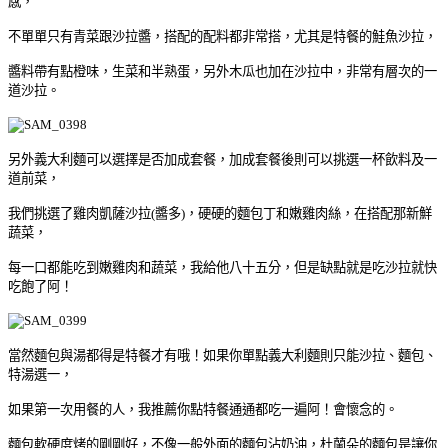
感，
不單單只有青菜跟沙拉醬，搭配的配料都非常搭，尤其是特餐的鮭魚沙拉，
醬料帶有點橙味，生菜和半熟蛋，另外木瓜也加在沙拉中，非常有層次的一
道沙拉。
另外義大利麵可以選擇是否加成套餐，加成套餐後則可以挑選一杯飲料及一
道前菜，
我們挑選了雞肉凱薩沙拉(醬多)，硬硬的麵包丁和嫩雞肉絲，在搭配那新鮮
蔬菜，
每一口都能吃到嫩雞肉和蔬菜，我給他八十五分，但是缺點就是吃沙拉就快
吃飽了阿！
當然麵包與湯都得是特餐才有哦！如果你單點義大利麵則只能沙拉、麵包、
特湯選一，
如果第一次用餐的人，我推薦你點特餐通通都吃一遍阿！會懷念的。
麵包軟硬度烤的剛剛好，不像一般外面的麵包沾奶油，杜蘭朵的麵包是讓你