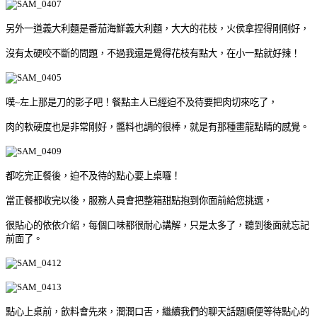
另外一道義大利麵是番茄海鮮義大利麵，大大的花枝，火侯拿捏得剛剛好，
沒有太硬咬不斷的問題，不過我還是覺得花枝有點大，在小一點就好辣！
噗~左上那是刀的影子吧！餐點主人已經迫不及待要把肉切來吃了，
肉的軟硬度也是非常剛好，醬料也調的很棒，就是有那種畫龍點睛的感覺。
都吃完正餐後，迫不及待的點心要上桌囉！
當正餐都收完以後，服務人員會把整箱甜點抱到你面前給您挑選，
很貼心的依依介紹，每個口味都很耐心講解，只是太多了，聽到後面就忘記
前面了。
點心上桌前，飲料會先來，潤潤口舌，繼續我們的聊天話題順便等待點心的