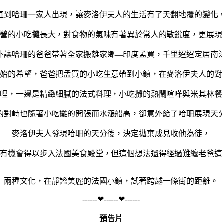
直到哈珊一家人出現，讓麥洛伊夫人的生活有了天翻地覆的變化
營的小吃攤長大，對食物的氣味有著異於常人的敏銳度，更展現
外讓哈珊的爸爸帶著全家搬離家鄉—印度孟買，千里迢迢定居南
始的希望，爸爸把孟買的小吃生意帶到小鎮，在麥洛伊夫人的對
哩，一邊是精緻細膩的法式料理，小吃攤的熱鬧喧嘩與米其林餐
的對峙也隨著小吃攤的開張而水漲船高，卻意外給了哈珊展現天
麥洛伊夫人發現哈珊的天分後，決定拋棄成見收他為徒，
有機會得以步入法國美食殿堂，但這個想法還得經過難纏老爸這
兩種文化，在靜謐美麗的法國小鎮，試著跨越一條街的距離。
------❤------❤------
預告片