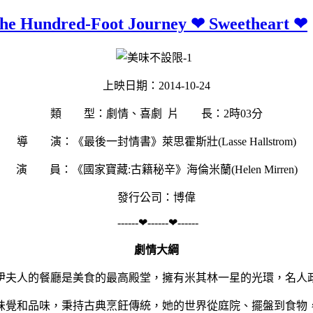
ed-Foot Journey ❤ Sweetheart ❤
上映日期：2014-10-24
類 型：劇情、喜劇 片 長：2時03分
導 演：《最後一封情書》萊思霍斯壯(Lasse Hallstrom)
演 員：《國家寶藏:古籍秘辛》海倫米蘭(Helen Mirren)
發行公司：博偉
------❤------❤------
劇情大綱
伊夫人的餐廳是美食的最高殿堂，擁有米其林一星的光環，名人
味覺和品味，秉持古典烹飪傳統，她的世界從庭院、擺盤到食物