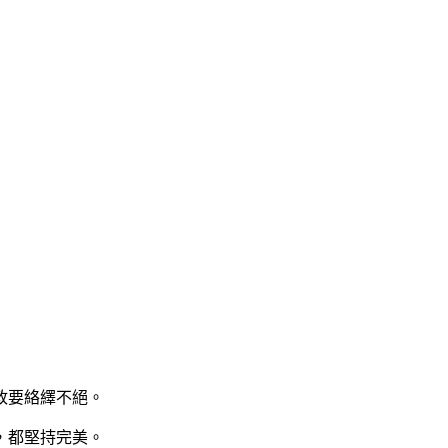
政要絡繹不絕。
，都堅持完美。