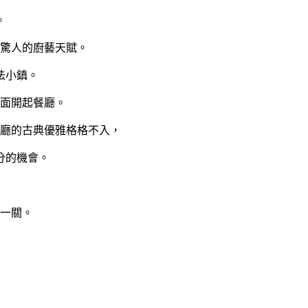
。
驚人的廚藝天賦。
法小鎮。
面開起餐廳。
廳的古典優雅格格不入，
分的機會。
一關。