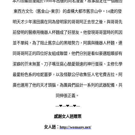
本片改編自漫威於1998年出版的同名漫畫，故事設定在一個融合
東西方文化（舊金山+東京）的虛構大都市舊京山中。14歲的發
明天才少年濱田廣在同為發明家的哥哥阿正去世之後，與哥哥先
前發明的醫療用機器人杯麵成了好朋友。他發現哥哥當時的死因
並不單純，為了阻止舊京山的黑暗勢力，阿廣與機器人杯麵，連
同哥哥阿正的四位好友組成聯盟，他們分別是看似豪邁粗曠卻有
潔癖的芥末無薑、刀子嘴豆腐心酷愛競速的神行蛋葆、主修化學
最愛粉色系的哈妮蕾夢，以及怪獸公仔收集狂人宅宅費吉拉。阿
廣也運用了他的天才頭腦，為團員們設計一系列的武器配備，共
同伸張正義。
---
❤---
❤---
❤---
感謝女人迷贈票
女人迷：
http://womany.net/