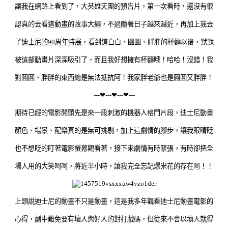
讓我在網路上看到了，大英雄天團的預告片，第一次看時，還沒有很
認真的去看這動畫的故事大綱，不過隨著日子越來越近，再加上我去
了
迪士尼的90周年特展
，看到這白白、圓圓、胖胖的杯麵以後，默默
被這部動畫片深深吸引了，而且我好想擁有杯麵哦！哈哈！沒錯！我
對圓圓、胖胖的東西總是無法抵抗阿！我家胖老爺也是
圓圓又胖胖！
---❤---❤---❤---
期待已經的電影開頭先是來一段刺激的機器人格鬥片段，迪士尼動畫
顏色、場景、配樂真的是無可挑剔，加上這劇情的腳步，讓我眼睛眨
也不想眨的盯著電影螢幕觀看著，接下來劇情有時緊張，有時卻把全
場人用的大笑呵呵，將近半小時，讓我完全忘記爆米花的存在阿！！
上頭說迪士尼的動畫不只是動畫，這是我多年觀看迪士尼動畫電影的
心得，劇中難免要有壞人與好人的對打戲碼，但從來不會以壞人就得