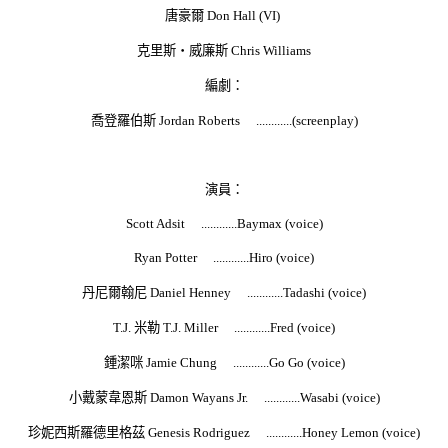
唐豪爾 Don Hall (VI)
克里斯‧威廉斯 Chris Williams
編劇：
喬登羅伯斯 Jordan Roberts ............(screenplay)
演員：
Scott Adsit ............Baymax (voice)
Ryan Potter ............Hiro (voice)
丹尼爾翰尼 Daniel Henney ............Tadashi (voice)
T.J. 米勒 T.J. Miller ............Fred (voice)
鍾潔咪 Jamie Chung ............Go Go (voice)
小戴蒙韋恩斯 Damon Wayans Jr. ............Wasabi (voice)
珍妮西斯羅德里格茲 Genesis Rodriguez ............Honey Lemon (voice)