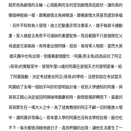
殺死他為劇情的主軸，心情能夠完全的受到劇情高低起伏，讓你真的
像個神經病一樣，跟著劇情主角掉眼淚，跟著劇情大笑甚至感到幸福
，另外不知有無人發現，迪士尼動畫非常注重家人，幾乎每部卡通動
畫，家人總是主角旁不可或缺的重要配角，而且範圍不只是侷限在父
母或是兄弟姊妹，有時會出現阿姨、叔叔、祖母等人物耶，當然大英
雄天團中也有出現，但隨著劇情變化，阿廣(男主角)因為前往了阿正
(哥哥)的實驗室中，發現年僅14歲的阿廣在是個天才的發明家後，給
了阿廣鼓勵，決定考試進去阿正(哥哥)的學校，沒想到就在考試當天
阿廣給了全場一個拍手叫好的發明設計後，收到入學通知的
阿廣，與
哥哥正開心決定返回阿姨咖啡廳慶祝時，
劇情發展即轉而下，最愛的
哥哥葬生在一場大火之中，為了拯救教授的阿正不顧一切的衝進火場
中，讓阿廣非常痛心，原本要入學的阿廣也沒有去學校註冊，飯也吃
不下，每天都很消極地過日子，直到杯麵的出現，讓他生活產生了一