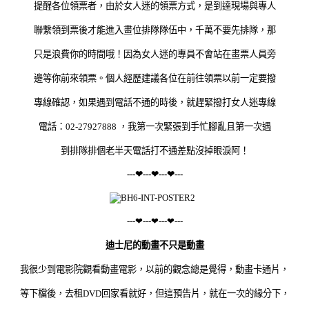
提醒各位領票者，由於女人迷的領票方式，
是到達現場與專人
聯繫領到票後才能進入畫位排隊隊伍中，千萬不要先排隊，那
只是浪費你的時間哦！因為女人迷的專員不會站在畫票人員旁
邊等你前來領票。個人經歷建議各位在前往領票以前一定要撥
專線確認，如果遇到電話不通的時後，就趕緊撥打女人迷專線
電話：02-27927888 ，我第一次緊張到手忙腳亂且第一次遇
到排隊排個老半天電話打不通差
點沒掉眼淚阿！
---
❤---
❤---
❤---
---
❤---
❤---
❤---
迪士尼的動畫不只是動畫
我很少到電影院觀看動畫電影，以前的觀念總是覺得，動畫
卡通片，
等下檔後，去租DVD回家看就好，但這預告片，就在一次的緣分下，