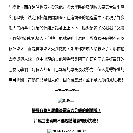
些變化，而在這時也意外發現他在考大學時的發明被人惡意大量生產
盜用以後，決定跟杯麵展開調查，在這調查的過程當中，發現了許多
驚人的內幕，讓我的情緒是跟著上上下下，眼淚是乾了又擦擦了又濕
，雖然很想殺死壞人，但迪士尼就是迪士尼阿！教育孩子絕對不可以
殺死壞人，而是要讓壞人受到處罰，如果你把壞人給殺死了，那你也
會變成壞人辣！劇中出現的其他腳色都是阿正在研究室的最好最好的
朋友同學們，每個人都有自己專屬的專長及攻擊力。個人覺得好看的
無可挑剔，當然這只是個人的一個心得感想，並不是大眾的意思哦！
---❤---❤---❤---
提醒各位片尾曲後還有六分鐘的劇情哦！
片尾曲出現時不要趕著離開電影院哦！