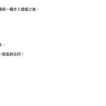
傳遞一種步入婚姻之後，
店，
一間喜餅店阿！