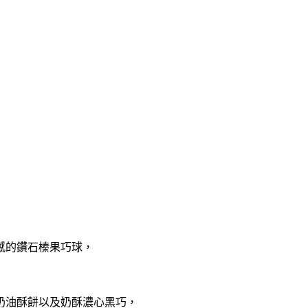
感的鑽石榛果巧球，
奶油酥餅以及奶酥濃心黑巧，