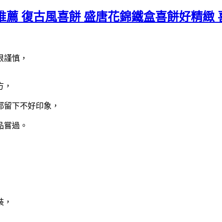
薦 復古風喜餅 盛唐花錦鐵盒喜餅好精緻 喜
很謹慎，
方，
都留下不好印象，
品嘗過。
裝，