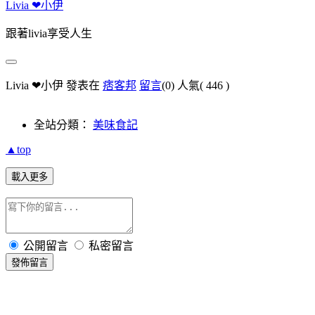
Livia ❤小伊
跟著livia享受人生
Livia ❤小伊 發表在
痞客邦
留言
(0)
人氣(
446
)
全站分類：
美味食記
▲top
載入更多
公開留言
私密留言
發佈留言