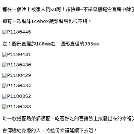
都在一個晚上被家人們KO阿！超快速~
不過皇樓鐵盒喜餅中除
還有一款鹹味Icebox蔬菜鹹餅也很不錯。
左：圓形直徑約180mm右：圓形直徑約305mm
每一款搭配熱茶都很配，吃著好吃的喜餅臉上散發出來的幸福
會傳遞給身邊的人，將這份幸福延續下去哦！