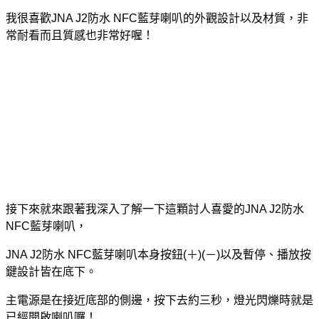
我很喜歡JNA J2防水 NFC藍芽喇叭的外觀設計以及材質，非
常耐看而且質感也非常好喔！
接下來就來跟著我深入了解一下這顆討人喜愛的JNA J2防水
NFC藍芽喇叭，
JNA J2防水 NFC藍芽喇叭本身按鈕(＋)(－)以及暫停、播放按
鍵設計皆在底下。
主電源是在接近底部的側邊，按下去約三秒，燈光閃爍時就是
已經開啟喇叭囉！