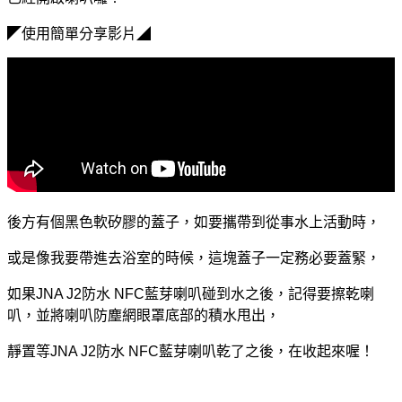
◤使用簡單分享影片◢
後方有個黑色軟矽膠的蓋子，如要攜帶到從事水上活動時，
或是像我要帶進去浴室的時候，這塊蓋子一定務必要蓋緊，
如果JNA J2防水 NFC藍芽喇叭碰到水之後，記得要擦乾喇
叭，並將喇叭防塵網眼罩底部的積水甩出，
靜置等JNA J2防水 NFC藍芽喇叭乾了之後，在收起來喔！