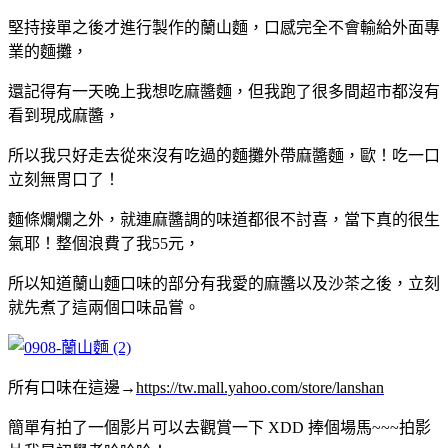
堅持接單之後才進行製作的蘭山麵，口感完全不會輸給外面專
業的麵攤，
還記得有一天晚上我想吃麻醬麵，但我跑了很多間超市都沒有
看到現成麻醬，
所以我只好走去從來沒有吃過的麵攤外帶麻醬麵，歐！吃一口
立刻無胃口了！
麵條爛爛之外，就連麻醬調的味道都很不討喜，當下真的很生
氣耶！整個浪費了我55元，
所以知道蘭山麵口味的部分有我愛的麻醬以及沙茶之後，立刻
就先煮了這兩個口味品嘗。
所有口味在這邊→
https://tw.mall.yahoo.com/store/lanshan
簡單有拍了一個影片可以去觀賞一下 XDD 捧個場馬~~~拍影