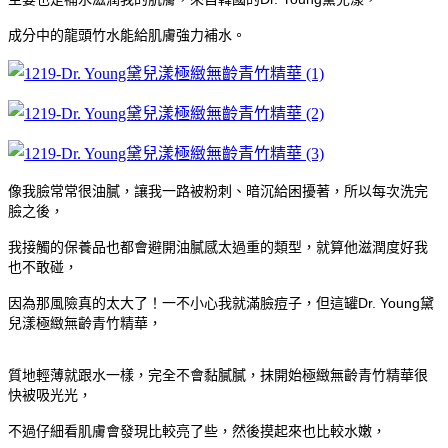
成分中的龍頭竹水能給肌膚強力補水。
像我臉常常很油膩，讓我一路被粉刺、暗沉給困擾著，所以每次洗完
臉之後，
我接觸的保養品也都會避開油膩感太過重的類型，就算他滋潤度好我
也不敢碰，
因為那風險真的太大了！一不小心我就滿臉痘子，但這罐Dr. Young黛
兒漾極緻無齡青竹精華，
質地輕薄就跟水一樣，完全不會黏膩膩，抹開始極緻無齡青竹精華很
快被吸光光，
不過仔細看肌膚會發現比較亮了些，然後摸起來也比較水嫩，