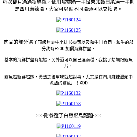
每次都有滿滿新鮮感，使用鴛鴦鍋一半是東北酸白菜湯一半則
是四川麻辣湯，大家可以點不同湯頭可以交換喝。
肉品的部分選了
頂級無骨牛小排16盎司以及和牛11盎司，和牛的部
分我有+200 加價海鮮拼盤，
基本的海鮮拼盤有蝦蝦，另外還可以自己選兩種，我挑了蛤蠣跟鱸魚
片。
鱸魚超新鮮超嫩，燙熟之後單吃就超討喜，尤其是在四川麻辣湯頭中
煮熟的鱸魚片！XDD
>>>附餐選了白飯跟烏龍麵<<<