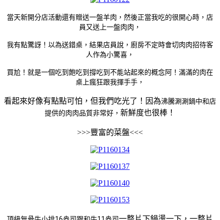
當天新開分店活動還有贈送一盤羊肉，然後正當我吃的很開心時，店
員又送上一盤肉肉，
我有點驚訝！以為送錯桌，結果店員說，廚房不定時會切肉肉招待客
人作為小驚喜，
買尬！就是一個吃到飽吃到撐吃到不能站起來的概念阿！滿滿的肉在
桌上瘋狂跟我揮手手，
看起來好像有點點可怕，但我們吃光了！因為
沸騰涮涮鍋中和店
新鮮度也很棒！
提供的肉肉品質非常好，
>>>豐富的菜盤<<<
一整片下鍋燙一下，一整片
頂級無骨牛小排16盎司跟和牛11盎司