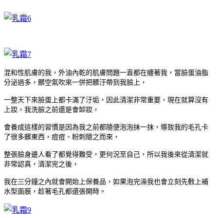
混和性肌膚的我，外油內乾的肌膚問題一直都在纏著我，當臉蛋油脂
分泌過多，髒空氣吹來一併把髒汙帶到我臉上，
一整天下來臉蛋上都卡滿了汙垢，因此清潔非常重要，現在就算沒有
上妝，我洗臉之前還是會卸妝，
會養成這樣的習慣是因為我之前都隨便泡泡抹一抹，導致我的毛孔卡
了很多髒東西，痘痘、粉刺隨之而來，
整張臉身邊人看了都覺得難受，更何況至自己，所以我後來從清潔就
非常認真，清潔完之後，
我在三分鐘之內就會開始上保養品，如果泡完澡我也會立刻先敷上補
水型面膜，趁著毛孔都還張開時。