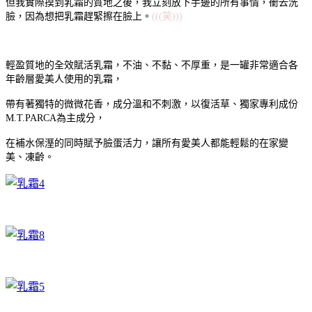
但我實際摸到乳霜的質地之後，我立刻放下手邊的所有事情，衝去洗
臉，因為想把乳霜趕緊擦在臉上。
(((笑)))
輕盈質地的全效賦活乳霜，不油、不黏、不厚重，是一罐非常適合各
年齡層愛美人使用的乳霜，
帶有著獨特的微微花香，成分溫和不刺激，以復活草、獨家專利成份
M.T.PARCA為主成分，
在補水保溼的同時賦予臉蛋活力，讓所有愛美人都能輕鬆的在家變
美、凍齡。