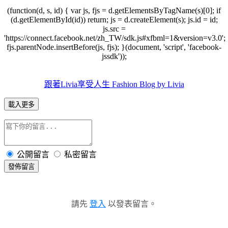
(function(d, s, id) { var js, fjs = d.getElementsByTagName(s)[0]; if
(d.getElementById(id)) return; js = d.createElement(s); js.id = id;
js.src =
'https://connect.facebook.net/zh_TW/sdk.js#xfbml=1&version=v3.0';
fjs.parentNode.insertBefore(js, fjs); }(document, 'script', 'facebook-
jssdk'));
跟著Livia享受人生 Fashion Blog by Livia
載入更多
公開留言
私密留言
發佈留言
請先
登入
以發表留言。