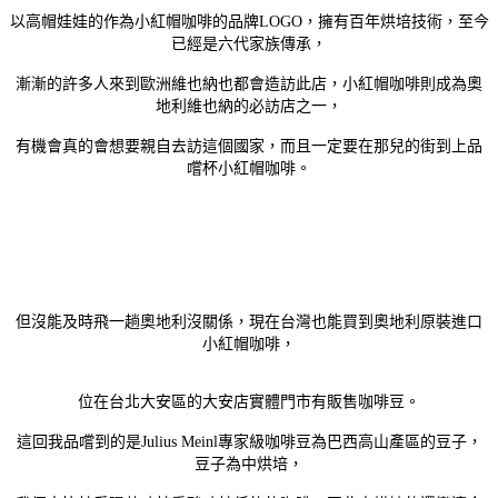
百年烘培技術，至今
以高帽娃娃的作為小紅帽咖啡的品牌LOGO，擁有
已經是
六代家族傳承，
漸漸的許多人來到歐洲維也納也都會造訪此店，小紅帽咖啡則成為奧
地利維也納的必訪店之一，
有機會真的會想要親自去訪這個國家，而且一定要在那兒的街到上品
嚐杯小紅帽咖啡。
但沒能及時飛一趟奧地利沒關係，現在台灣也能買到奧地利原裝進口
小紅帽咖啡，
大安區的大安店實體門市有販售咖啡豆。
位在台北
這回我品嚐到的是Julius Meinl專家級咖啡豆為巴西高山產區的豆子，
豆子為中烘培，