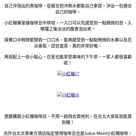
自己沖泡出的黑咖啡，從磨豆到沖熱水都能自己拿捏，沖出一包適合
自己的咖啡，
小紅帽專家級咖啡豆中烘培，一入口可以先感受到一點微微的苦，入
喉嚨之後淡淡的酸會泡出來，
接著口中稍微緊閉吞一口口水，能夠感受到一點點微微的水果以及花
回甘度高
朵香氣，
，真的非常好喝，
再搭配上一些小點心，在家也能享受美味的下午茶，一家人都很喜歡
呢！
想要購買小紅帽咖啡豆，不用一趟飛去奧地利，在台北大安區就能買
到囉！
台北文華東方酒店指定使用咖啡豆也是
Julius Meinl
小紅帽咖啡，
另外