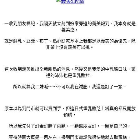
一收到朋友標記，我隔天就立刻到娘家旁邊的義美報到，我本身就是
義美控，
就是鮮乳、豆漿、布丁、點心餅乾基本上我都是以義美的為優先，除
非架上沒有義美可以挑。
這次收到義美推出全新甜點的消息，然後又是我愛的中乳酪口味，家
裡的沛沛也是重乳酪控，
所以就算我二妹喊～～不可以我在減肥，我還是訂了一顆。
原本以為到門市就可以買到手，但這日式重乳酪芝士塔真的都只開放
預購，
所以我先付了訂金訂購了兩顆，一顆幫朋友訂，一顆是自己的，
等待時間大概是一週左右，接到門市電話我很快地就去取蛋糕，