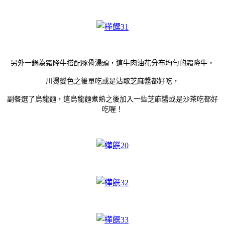
另外一鍋為霜降牛搭配豚骨湯頭，這牛肉油花分布均勻的霜降牛，
川燙變色之後單吃或是沾取芝麻醬都好吃，
副餐選了烏龍麵，這烏龍麵煮熟之後加入一些芝麻醬或是沙茶吃都好
吃喔！