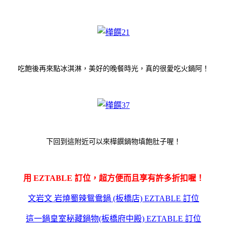
吃飽後再來點冰淇淋，美好的晚餐時光，真的很愛吃火鍋阿！
下回到這附近可以來樺饌鍋物填飽肚子喔！
用 EZTABLE 訂位，超方便而且享有許多折扣喔！
文岩文 岩燒蜀辣鴛鴦鍋 (板橋店) EZTABLE 訂位
這一鍋皇室秘藏鍋物(板橋府中殿) EZTABLE 訂位