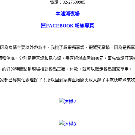
電話：02-27600985
本滷消夜場
FACEBOOK 粉絲專頁
因為疫情主要以外帶為主，我挑了超蝦獨享鍋、蝦蟹獨享鍋，因為是獨享
兩種湯底，分別是壽喜燒和昆布鍋，壽喜燒湯底需加40元，事先電話訂購
約好的時間點到現場核對餐點正確、付款，就可以取走餐點回家享用，
家都已經幫忙處理好了！所以回到家裡直接開火放入鍋子中就快吃煮來吃