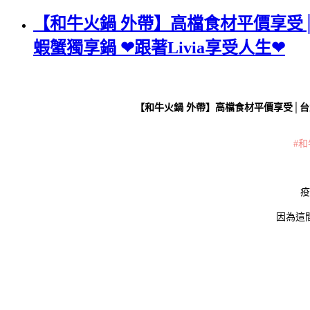
【和牛火鍋 外帶】高檔食材平價享受
蝦蟹獨享鍋 ❤跟著Livia享受人生❤
【和牛火鍋 外帶】高檔食材平價享受│台北
#和
疫
因為這