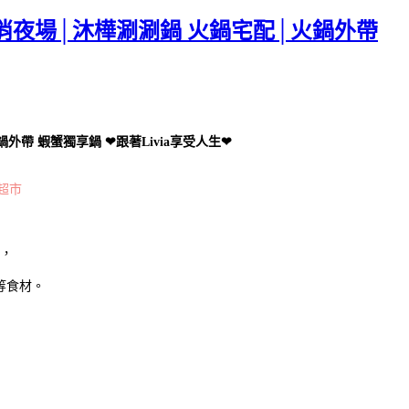
消夜場│沐樺涮涮鍋 火鍋宅配│火鍋外帶
帶 蝦蟹獨享鍋 ❤跟著Livia享受人生❤
鍋超市
，
等食材。