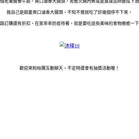
個老饕醬香牛筋、爽口滷香大腸頭，丟進火鍋內煮或是直接加熱變成下酒
我自己是超愛爽口滷香大腸頭，不知不覺就吃了好幾個停不下來，
路訂購還有折扣，在家乖乖防疫待著，就是要吃這些美味的食物療癒一下
歡迎來粉絲團互動聊天，不定時還會有抽獎活動喔！