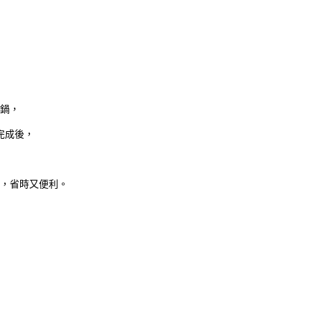
鍋，
完成後，
，省時又便利。