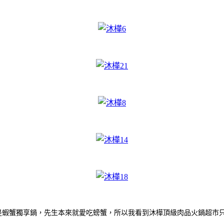
是蝦蟹獨享鍋，先生本來就愛吃螃蟹，所以我看到沐樺頂級肉品火鍋超市只要