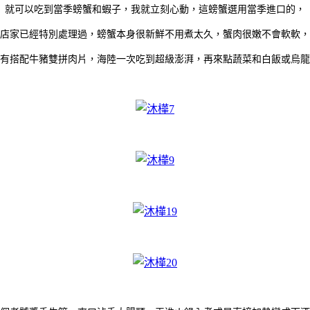
就可以吃到當季螃蟹和蝦子，我就立刻心動，這螃蟹選用當季進口的，
店家已經特別處理過，螃蟹本身很新鮮不用煮太久，蟹肉很嫩不會軟軟，
有搭配牛豬雙拼肉片，海陸一次吃到超級澎湃，再來點蔬菜和白飯或烏龍