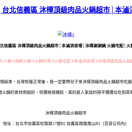
│台北信義區 沐樺頂級肉品火鍋超市│本滷
信義區 沐樺頂級肉品火鍋超市│本滷消夜場│沐樺涮涮鍋 火鍋宅配│火鍋外
牛火鍋 #海鮮火鍋 #火鍋外帶 #火鍋宅配 #本滷消夜場 #沐樺頂級肉品火
情結束，台灣恢復正常後，我一定要帶兒子來沐樺頂級肉品火鍋超市吃飯
間火鍋的食材用超好，但價格很親民，真的是人家說的用平價價位吃到高
沐樺頂級肉品火鍋超市
地址：台北市信義區松智路17號B2 信義區微風南山B2（百貨公司內）