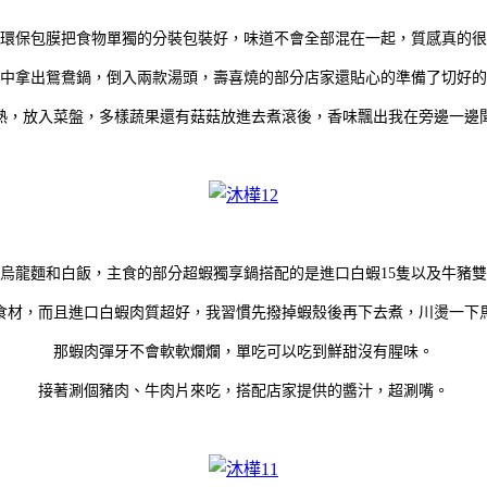
環保包膜把食物單獨的分裝包裝好，味道不會全部混在一起，質感真的很
中拿出鴛鴦鍋，倒入兩款湯頭，壽喜燒的部分店家還貼心的準備了切好的
熱，放入菜盤，多樣蔬果還有菇菇放進去煮滾後，香味飄出我在旁邊一邊
烏龍麵和白飯，主食的部分超蝦獨享鍋搭配的是進口白蝦15隻以及牛豬
食材，而且進口白蝦肉質超好，我習慣先撥掉蝦殼後再下去煮，川燙一下
那蝦肉彈牙不會軟軟爛爛，單吃可以吃到鮮甜沒有腥味。
接著涮個豬肉、牛肉片來吃，搭配店家提供的醬汁，超涮嘴。