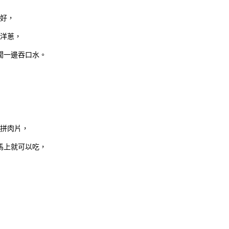
好，
洋蔥，
聞一邊吞口水。
雙拼肉片，
馬上就可以吃，