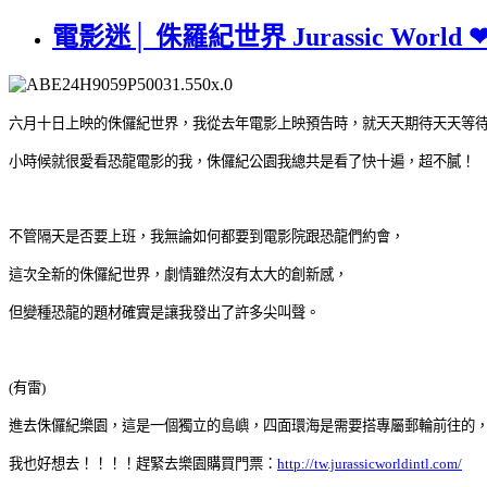
電影迷│ 侏羅紀世界 Jurassic World
六月十日上映的侏儸紀世界，我從去年電影上映預告時，就天天期待天天等
小時候就很愛看恐龍電影的我，侏儸紀公園我總共是看了快十遍，超不膩！
不管隔天是否要上班，我無論如何都要到電影院跟恐龍們約會，
這次全新的侏儸紀世界，劇情雖然沒有太大的創新感，
但變種恐龍的題材確實是讓我發出了許多尖叫聲。
(有雷)
進去侏儸紀樂園，這是一個獨立的島嶼，四面環海是需要搭專屬郵輪前往的
我也好想去！！！！
趕緊去樂園購買門票：
http://tw.jurassicworldintl.com/