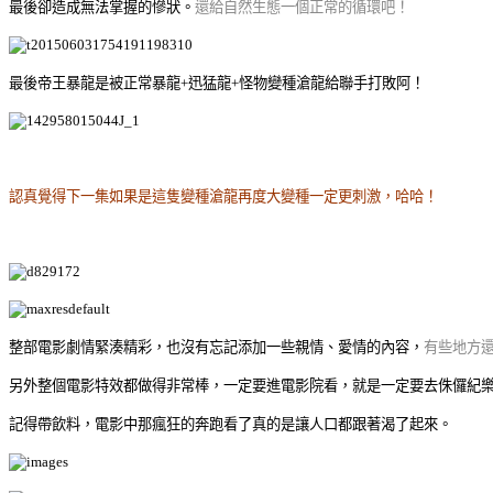
最後卻造成無法掌握的慘狀。
還給自然生態一個正常的循環吧！
最後帝王暴龍是被正常暴龍+迅猛龍+怪物變種滄龍給聯手打敗阿！
認真覺得下一集如果是這隻變種滄龍再度大變種一定更刺激，哈哈！
整部電影劇情緊湊精彩，也沒有忘記添加一些親情、愛情的內容，
有些地方
另外整個電影特效都做得非常棒，
一定要進電影院看，就是一定要去侏儸紀
記得帶飲料，電影中那瘋狂的奔跑看了真的是讓人口都跟著渴了起來。