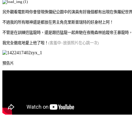
另外觀看電影時你會發現侏儸紀公園中的演員有好幾個都有出現在侏羅紀世
不過我的所有眼神還是都放在男主角克里斯普瑞特的好身材上阿！
不管是在訓練迅猛龍時，還是
跟迅猛龍一起奔馳在夜晚森林追蹤帝王暴龍時
我完全徹底地愛上他了啦！
(害羞中~放張照片在心跳一次)
預告片