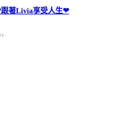
 ❤跟著Livia享受人生❤
待，
，