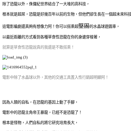
除了恐龍以外，侏儸紀世界結合了一大堆的高科技，
根本就是超屌，恐龍是好幾百年以前的生物，但他們卻生長在一個超未來科
堅固
這電影編劇還真夠有想像力阿！你可以搭乘超
的水晶球遊園車，
以最近距離的方式看到各種草食性恐龍在你的身邊穿梭著，
就算是草食性恐龍說真的我還是不敢搭乘！
電影中除了水晶球以外，其他的交通工具置入性行銷超明顯阿！
因為人類的自私，在恐龍的基因上動了手腳，
電影中的恐龍主角帝王暴龍，已經不是恐龍了！
根本是怪物，人們自私的將它研究培育長大，