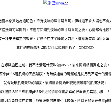
泡露本身質地為透明色，帶有淡淡的洋甘菊香氣，但味道不會太濃也不會
下搓洗時可以聞到，不過每回聞到淡淡的洋甘菊香氣之後，心情都會比較
有一種安撫鎮定的效果，好適合在孩子睡覺之前用，這樣洗完澡順利入睡
我們的夜晚派對時間就可以順利開始了！XDDDDD
在認識施巴之前，我不太清楚什麼叫做pH5.5，後來閱讀相關資訊之後，
原來pH5.5是肌膚的天然酸膜，有時候過度的清潔或是使用到不適合的清
就會破壞肌膚天然的酸膜，後續就會開始出現乾癢等等的肌膚狀況，
所以選擇溫和且與肌膚pH5.5相近的清潔保養品真的很重要尤其是小孩！！
膚因為角質還在發育，然後細嫩的皮膚也比較薄，所以更加需要選擇pH5