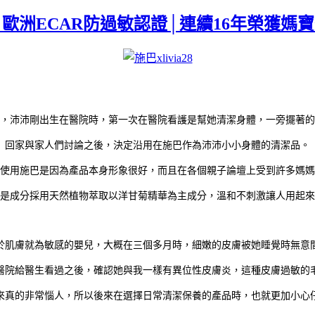
歐洲ECAR防過敏認證│連續16年榮獲媽寶雜誌
，沛沛剛出生在醫院時，第一次在醫院看護是幫她清潔身體，一旁擺著的
回家與家人們討論之後，決定沿用在施巴作為沛沛小小身體的清潔品。
使用施巴是因為產品本身形象很好，而且在各個親子論壇上受到許多媽媽
是成分採用天然植物萃取以洋甘菊精華為主成分，溫和不刺激讓人用起來
於肌膚就為敏感的嬰兒，大概在三個多月時，細嫩的皮膚被她睡覺時無意
醫院給醫生看過之後，確認她與我一樣有異位性皮膚炎，這種皮膚過敏的
來真的非常惱人，所以後來在選擇日常清潔保養的產品時，也就更加小心