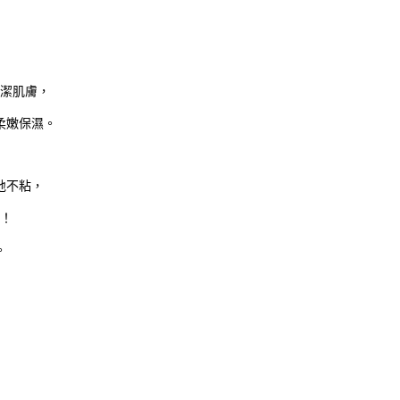
潔肌膚，
柔嫩保濕。
地不粘，
！
。