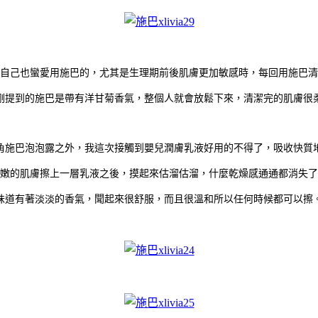
自己也蠻愛用施巴的，尤其是生理期前後肌膚更加敏感時，每回用施巴清
剛提到的施巴是帶有洋甘菊香氣，整個人就會放鬆下來，清潔完的肌膚很
角施巴泡泡露之外，我這次接觸到嬰兒潤膚乳液好用的不得了，吸收快質
嫩的肌膚擦上一層乳液之後，摸起來估溜估溜，什麼乾燥感通通都消失了
味道有著淡淡的香氣，聞起來很舒服，而且很溫和所以任何時候都可以擦