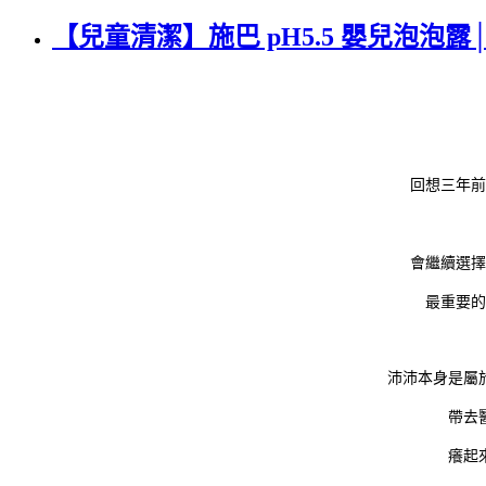
【兒童清潔】施巴 pH5.5 嬰兒泡泡露│
回想三年前
會繼續選擇
最重要的
沛沛本身是屬
帶去
癢起