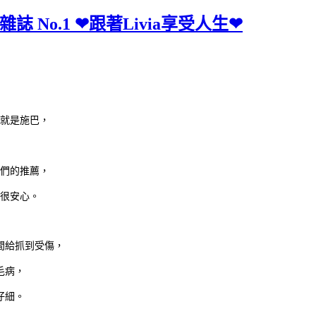
 No.1 ❤跟著Livia享受人生❤
就是施巴，
們的推薦，
很安心。
間給抓到受傷，
毛病，
仔細。