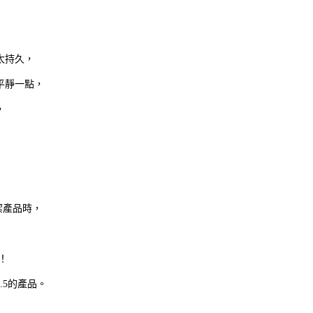
太持久，
平靜一點，
，
潔產品時，
！
.5的產品。