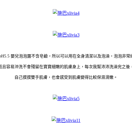
 pH5.5 嬰兒泡泡露不含皂鹼，所以可以用在全身清潔以及泡澡，泡泡非常
而且容易沖洗不會殘留在寶寶細嫩的肌膚身上，每次我幫沛沛洗澡完之後
自己摸摸雙手肌膚，也會感受到肌膚變得比較保濕滑嫩。