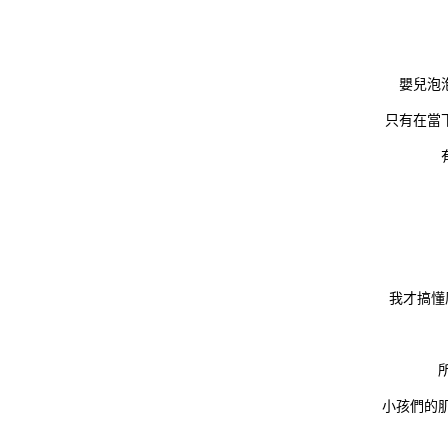
嬰兒泡
只有在當
我才搞懂
小孩們的肌