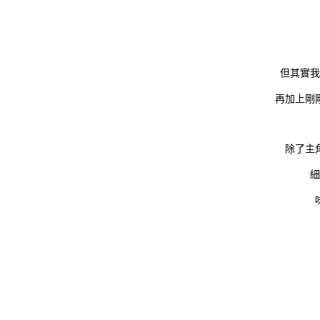
但其實我
再加上剛
除了主
細