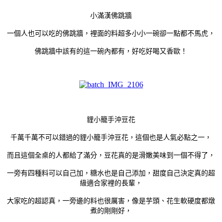
小滿漢佛跳牆
一個人也可以吃的佛跳牆，裡面的料超多小小一碗卻一點都不馬虎，
佛跳牆中該有的這一碗內都有，好吃好喝又香歐！
貍小籠手沖豆花
千萬千萬不可以錯過的貍小籠手沖豆花，這個也是人氣必點之一，
而且這個全桌的人都給了滿分，豆花真的是滑嫩美味到一個不得了
，
一旁有四種料可以自己加，糖水也是自己添加，甜度自己決定真的超
級適合家裡的長輩，
大家吃的超認真，一旁邊的料也很厲害，像是芋頭、花生軟硬度都燉
煮的剛剛好，