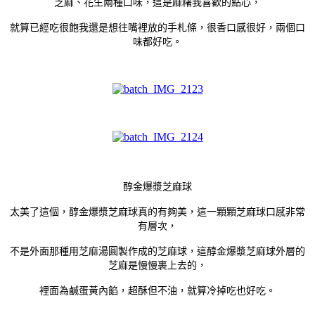
芝麻、花生兩種口味，這是麻糬我喜歡的點心，
就算已經吃很飽我還是想往嘴裡放的手札條，很香口感很好，兩個口
味都好吃。
醇金爆漿芝麻球
太美了這個，醇金爆漿芝麻球真的有夠美，這一顆顆芝麻球口感非常
有層次，
不是外面那種用芝麻湯圓製作成的芝麻球，這醇金爆漿芝麻球外層的
芝麻是慢慢裹上去的，
裡面為鹹蛋黃內餡，超酥但不油，就算冷掉吃也好吃。