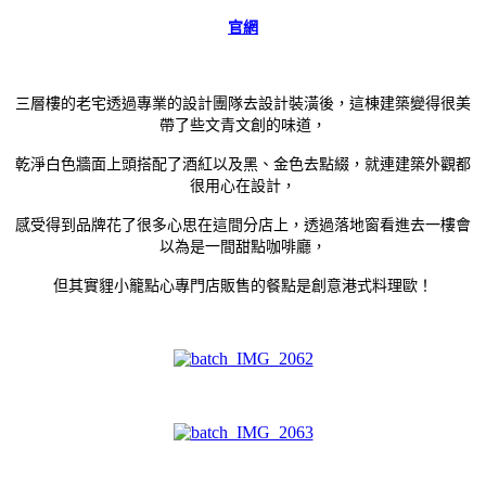
官網
三層樓的老宅透過專業的設計團隊去設計裝潢後，這棟建築變得很美
帶了些文青文創的味道，
乾淨白色牆面上頭搭配了酒紅以及黑、金色去點綴，就連建築外觀都
很用心在設計，
感受得到品牌花了很多心思在這間分店上，透過落地窗看進去一樓會
以為是一間甜點咖啡廳，
但其實貍小籠點心專門店販售的餐點是創意港式料理歐！