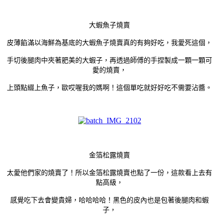
大蝦魚子燒賣
皮薄餡滿以海鮮為基底的大蝦魚子燒賣真的有夠好吃，我愛死這個，
手切後腿肉中夾著肥美的大蝦子，再透過師傅的手捏製成一顆一顆可
愛的燒賣，
上頭點綴上魚子，歐哎喔我的媽啊！這個單吃就好好吃不需要沾醬。
金箔松露燒賣
太愛他們家的燒賣了！所以金箔松露燒賣也點了一份，這款看上去有
點高級，
感覺吃下去會變貴婦，哈哈哈哈！黑色的皮內也是包著後腿肉和蝦
子，