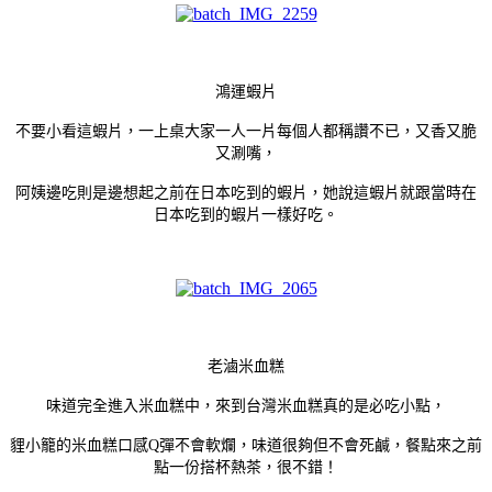
鴻運蝦片
不要小看這蝦片，一上桌大家一人一片每個人都稱讚不已，又香又脆
又涮嘴，
阿姨邊吃則是邊想起之前在日本吃到的蝦片，她說這蝦片就跟當時在
日本吃到的蝦片一樣好吃。
老滷米血糕
味道完全進入米血糕中，來到台灣米血糕真的是必吃小點，
貍小籠的米血糕口感Q彈不會軟爛，味道很夠但不會死鹹，餐點來之前
點一份搭杯熱茶，很不錯！