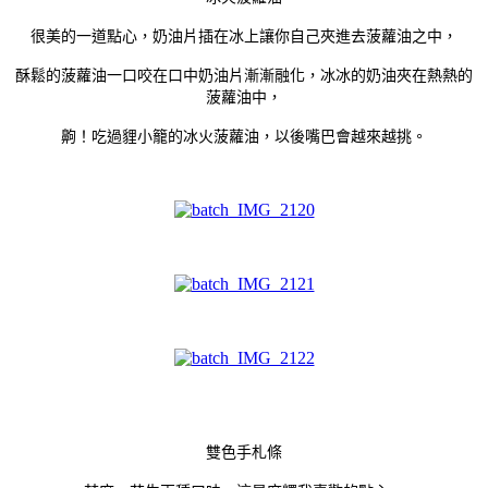
很美的一道點心，奶油片插在冰上讓你自己夾進去菠蘿油之中，
酥鬆的菠蘿油一口咬在口中奶油片漸漸融化，冰冰的奶油夾在熱熱的
菠蘿油中，
齁！吃過貍小籠的冰火菠蘿油，以後嘴巴會越來越挑。
雙色手札條