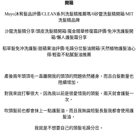
開箱
Muyo沐宥髮品評價/CLEAN系列洗髮精推薦嗎/0矽靈洗髮精開箱/MIT
洗髮精品牌
沙龍洗髮精分享/頭皮洗髮精開箱/魔金精華修復霜評價/免沖洗護髮開
箱/懶人護髮霜分享
稻草髮免沖洗護髮/甜蘋果油評價/毛躁分岔髮油開箱/天然植物護髮油心
得/輕盈不粘膩髮油推薦
產後兩年頭頂毛一直離開我的頭頂的問題依然纏身，而且白髮數量也
陸續增加，
對我來說打擊很大，因為我以前是很愛惜我的頭髮，兩天就會護髮一
次，
吹頭髮前也都會抹上一點護髮油，而且我無論短髮長髮我都會使用護
髮油，
我就是不想要自己的頭髮毛躁分岔。