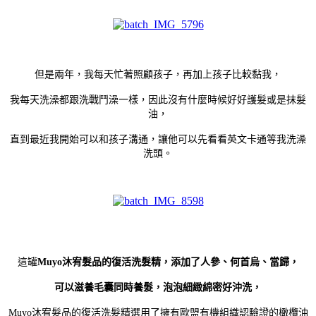
但是兩年，我每天忙著照顧孩子，再加上孩子比較黏我，
我每天洗澡都跟洗戰鬥澡一樣，因此沒有什麼時候好好護髮或是抹髮
油，
直到最近我開始可以和孩子溝通，讓他可以先看看英文卡通等我洗澡
洗頭。
這罐
Muyo沐宥髮品的復活洗髮精，添加了人參、何首烏、當歸，
可以滋養毛囊同時養髮，泡泡細緻綿密好沖洗，
Muyo沐宥髮品的復活洗髮精選用了擁有歐盟有機組織認驗證的橄欖油