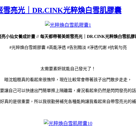
姬雪亮光｜DR.CINK光粹煥白雪肌膠囊
透亮小仙女養成計畫 // 每天都帶著美姬雪亮光｜DR.CINK光粹煥白雪肌膠
#光粹煥白雪姬膠囊 #高能淨透 #告別黯淡 #淨透代謝 #抗氧勻亮
太需要素姸就能自己發光了！
暗沈粗糙真的看起來很憔悴，現在比較常會帶著孩子出門散步走走，
要讓自己可以快速出門簡單擦上隔離霜，膚況看起來仍然是閃閃發亮的話
好真的是很重要，所以我很勤勞補充各種能夠讓我看起來自帶雪亮光的補