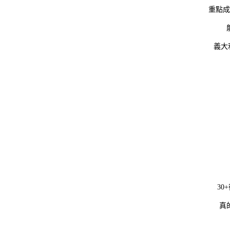
重點成
義大
3
真