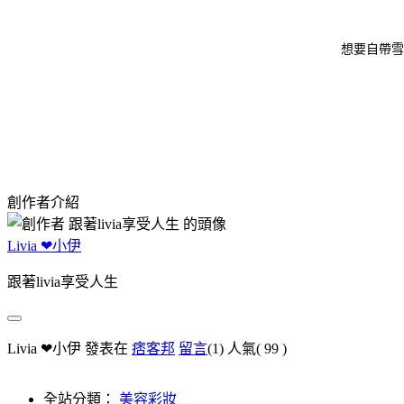
想要自帶雪
創作者介紹
Livia ❤小伊
跟著livia享受人生
Livia ❤小伊 發表在
痞客邦
留言
(1)
人氣(
99
)
全站分類：
美容彩妝