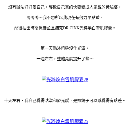
沒有辦法好好愛自己，導致自己真的快要變成人家說的黃臉婆，
嗚嗚嗚～我不想
所以我現在有努力早點睡，
然後抽出時間保養並且補充DR.CINK光粹煥白雪肌膠囊。
第一天黯淡粗糙沒什光澤。
一週左右，整體亮度提升了些～
十天左右，我自己覺得咕溜和發光感，是照鏡子可以感覺得有落差。