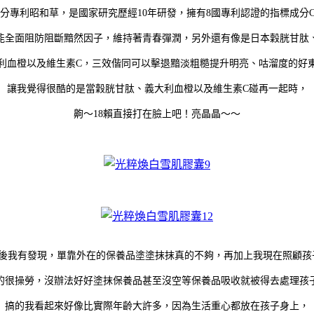
分專利昭和草，是國家研究歷經10年研發，擁有8國專利認證的指標成分CR
能全面阻防阻斷黯然因子，維持著青春彈潤，另外還有像是日本穀胱甘肽
利血橙以及維生素C，三效偕同可以擊退黯淡粗糙提升明亮、咕溜度的好
讓我覺得很酷的是當穀胱甘肽、義大利血橙以及維生素C碰再一起時，
齁～18賴直接打在臉上吧！亮晶晶～～
0+後我有發現，單靠外在的保養品塗塗抹抹真的不夠，再加上我現在照顧孩
的很操勞，沒辦法好好塗抹保養品甚至沒空等保養品吸收就被得去處理孩
搞的我看起來好像比實際年齡大許多，因為生活重心都放在孩子身上，